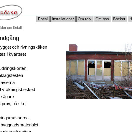
Poesi
Installationer
Om tolv
Om oss
Böcker
H
kter om förfall
ndgång
ygget och rivningskåken
es i kvarteret
judningskorten
 taklagsfesten
 avierna
 vräkningsbesked
te ägare
prov, på skoj
ningsmassorna
 byggnadsmaterialet