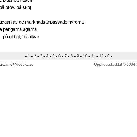
e plats på natten
prov, på skoj
kuggan av de marknadsanpassade hyrorna
te pengarna ägarna
riktigt, på allvar
-
-
-
-
-
-
-
-
-
-
-
-
-
-
1
2
3
4
5
6
7
8
9
10
11
12
0
akt: info@dodeka.se
Upphovsskyddat © 2004