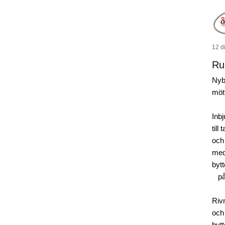
12 di
Ru
Nyb
mött
Inb
till
och
med
byt
på 
Riv
och