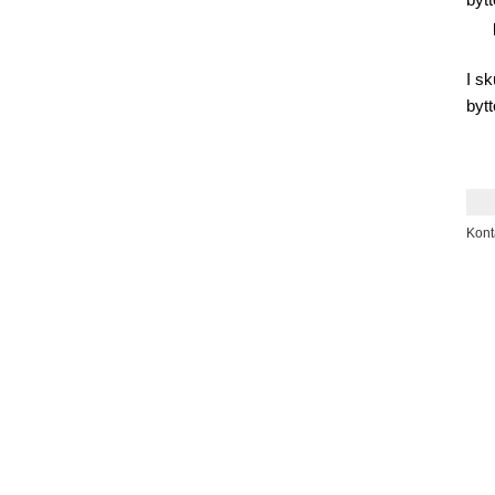
bytt
på 
I s
byt
på 
Kont