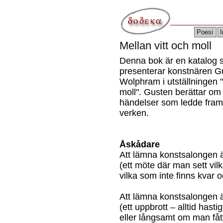
Poesi
I
Mellan vitt och moll
Denna bok är en katalog
presenterar konstnären G
Wolphram i utställningen "
moll". Gusten berättar om
händelser som ledde fram t
verken.
Åskådare
Att lämna konstsalongen ä
(ett möte där man sett vil
vilka som inte finns kvar 
Att lämna konstsalongen 
(ett uppbrott – alltid hast
eller långsamt om man fått 