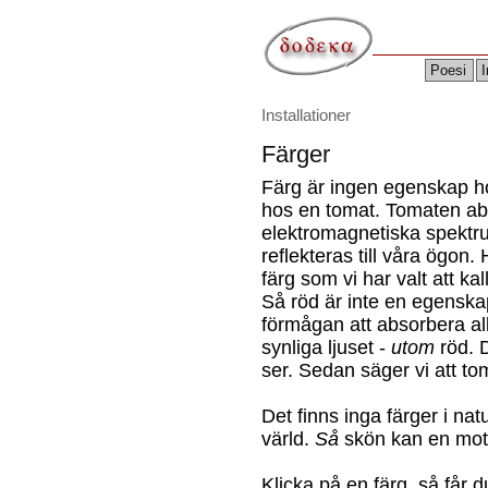
Poesi
I
Installationer
Färger
Färg är ingen egenskap h
hos en tomat. Tomaten abs
elektromagnetiska spektr
reflekteras till våra ögon
färg som vi har valt att ka
Så röd är inte en egensk
förmågan att absorbera al
synliga ljuset -
utom
röd. D
ser. Sedan säger vi att to
Det finns inga färger i na
värld.
Så
skön kan en mot
Klicka på en färg, så får d