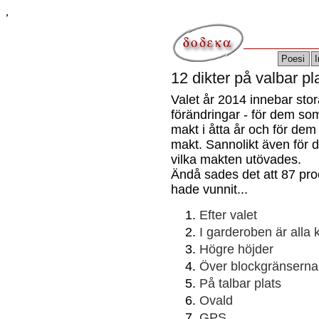
,
Poesi
I
12 dikter på valbar pl
Valet år 2014 innebar stor
förändringar - för dem so
makt i åtta år och för dem
makt. Sannolikt även för
vilka makten utövades.
Ändå sades det att 87 pro
hade vunnit...
Efter valet
I garderoben är alla 
Högre höjder
Över blockgränserna
På talbar plats
Ovald
GPS