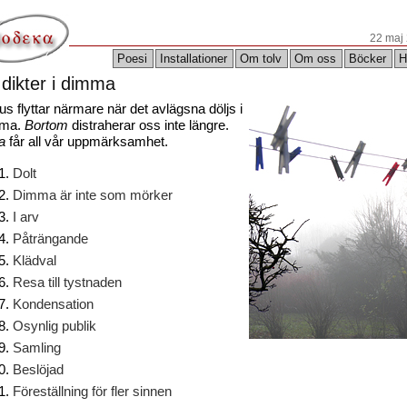
22 maj
Poesi
Installationer
Om tolv
Om oss
Böcker
H
 dikter i dimma
s flyttar närmare när det avlägsna döljs i
mma.
Bortom
distraherar oss inte längre.
a
får all vår uppmärksamhet.
Dolt
Dimma är inte som mörker
I arv
Påträngande
Klädval
Resa till tystnaden
Kondensation
Osynlig publik
Samling
Beslöjad
Föreställning för fler sinnen