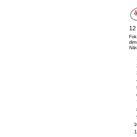
12
Foku
di
När