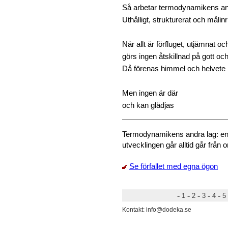
Så arbetar termodynamikens an
Uthålligt, strukturerat och målinr
När allt är förfluget, utjämnat och 
görs ingen åtskillnad på gott och
Då förenas himmel och helvete
Men ingen är där
och kan glädjas
Termodynamikens andra lag: energi
utvecklingen går alltid går från 
Se förfallet med egna ögon
-
-
-
-
-
1
2
3
4
5
Kontakt: info@dodeka.se